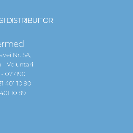
I DISTRIBUITOR 
ermed
vei Nr. 5A,
 - Voluntari
v - 077190
31 401 10 90
 401 10 89