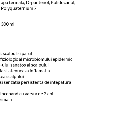
apa termala, D-pantenol, Polidocanol, 
Polyquaternium 7
300 ml
t scalpul si parul
 fiziologic al microbiomului epidermic
ului sanatos al scalpului
tia si atenueaza inflamatia
tea scalpului
 senzatia persistenta de intepatura
i incepand cu varsta de 3 ani
ermala