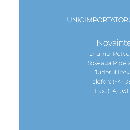
UNIC IMPORTATOR S
Novaint
Drumul Potcoa
Soseaua Pipera
Judetul Ilfo
Telefon: (+4) 0
Fax: (+4) 031