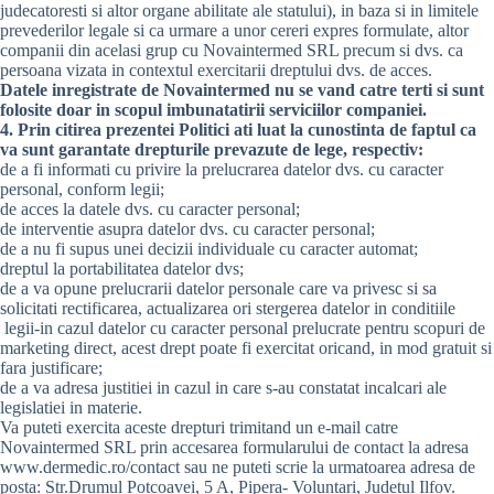
judecatoresti si altor organe abilitate ale statului), in baza si in limitele
prevederilor legale si ca urmare a unor cereri expres formulate, altor
companii din acelasi grup cu Novaintermed SRL precum si dvs. ca
persoana vizata in contextul exercitarii dreptului dvs. de acces.
Datele inregistrate de Novaintermed nu se vand catre terti si sunt
folosite doar in scopul imbunatatirii serviciilor companiei.
4. Prin citirea prezentei Politici ati luat la cunostinta de faptul ca
va sunt garantate drepturile prevazute de lege, respectiv:
de a fi informati cu privire la prelucrarea datelor dvs. cu caracter
personal, conform legii;
de acces la datele dvs. cu caracter personal;
de interventie asupra datelor dvs. cu caracter personal;
de a nu fi supus unei decizii individuale cu caracter automat;
dreptul la portabilitatea datelor dvs;
de a va opune prelucrarii datelor personale care va privesc si sa
solicitati rectificarea, actualizarea ori stergerea datelor in conditiile
legii-in cazul datelor cu caracter personal prelucrate pentru scopuri de
marketing direct, acest drept poate fi exercitat oricand, in mod gratuit si
fara justificare;
de a va adresa justitiei in cazul in care s-au constatat incalcari ale
legislatiei in materie.
Va puteti exercita aceste drepturi trimitand un e-mail catre
Novaintermed SRL prin accesarea formularului de contact la adresa
www.dermedic.ro/contact sau ne puteti scrie la urmatoarea adresa de
posta: Str.Drumul Potcoavei, 5 A, Pipera- Voluntari, Judetul Ilfov.