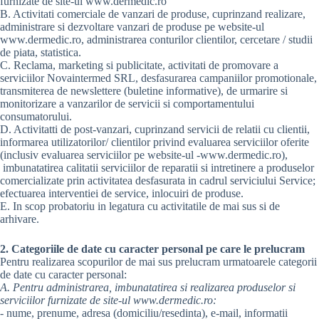
furnizate de site-ul www.dermedic.ro
B. Activitati comerciale de vanzari de produse, cuprinzand realizare,
administrare si dezvoltare vanzari de produse pe website-ul
www.dermedic.ro, administrarea conturilor clientilor, cercetare / studii
de piata, statistica.
C. Reclama, marketing si publicitate, activitati de promovare a
serviciilor Novaintermed SRL, desfasurarea campaniilor promotionale,
transmiterea de newslettere (buletine informative), de urmarire si
monitorizare a vanzarilor de servicii si comportamentului
consumatorului.
D. Activitatti de post-vanzari, cuprinzand servicii de relatii cu clientii,
informarea utilizatorilor/ clientilor privind evaluarea serviciilor oferite
(inclusiv evaluarea serviciilor pe website-ul -www.dermedic.ro),
imbunatatirea calitatii serviciilor de reparatii si intretinere a produselor
comercializate prin activitatea desfasurata in cadrul serviciului Service;
efectuarea interventiei de service, inlocuiri de produse.
E. In scop probatoriu in legatura cu activitatile de mai sus si de
arhivare.
2. Categoriile de date cu caracter personal pe care le prelucram
Pentru realizarea scopurilor de mai sus prelucram urmatoarele categorii
de date cu caracter personal:
A. Pentru administrarea, imbunatatirea si realizarea produselor si
serviciilor furnizate de site-ul www.dermedic.ro:
- nume, prenume, adresa (domiciliu/resedinta), e-mail, informatii