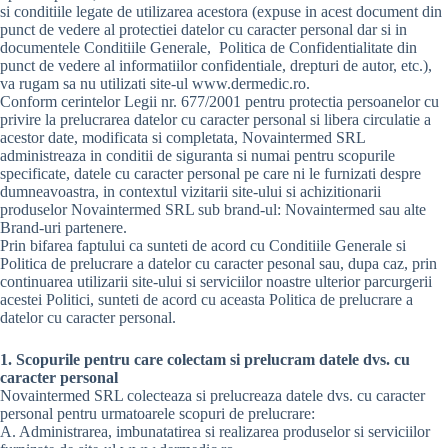
si conditiile legate de utilizarea acestora (expuse in acest document din
punct de vedere al protectiei datelor cu caracter personal dar si in
documentele Conditiile Generale, Politica de Confidentialitate din
punct de vedere al informatiilor confidentiale, drepturi de autor, etc.),
va rugam sa nu utilizati site-ul www.dermedic.ro.
Conform cerintelor Legii nr. 677/2001 pentru protectia persoanelor cu
privire la prelucrarea datelor cu caracter personal si libera circulatie a
acestor date, modificata si completata, Novaintermed SRL
administreaza in conditii de siguranta si numai pentru scopurile
specificate, datele cu caracter personal pe care ni le furnizati despre
dumneavoastra, in contextul vizitarii site-ului si achizitionarii
produselor Novaintermed SRL sub brand-ul: Novaintermed sau alte
Brand-uri partenere.
Prin bifarea faptului ca sunteti de acord cu Conditiile Generale si
Politica de prelucrare a datelor cu caracter pesonal sau, dupa caz, prin
continuarea utilizarii site-ului si serviciilor noastre ulterior parcurgerii
acestei Politici, sunteti de acord cu aceasta Politica de prelucrare a
datelor cu caracter personal.
1. Scopurile pentru care colectam si prelucram datele dvs. cu
caracter personal
Novaintermed SRL colecteaza si prelucreaza datele dvs. cu caracter
personal pentru urmatoarele scopuri de prelucrare:
A. Administrarea, imbunatatirea si realizarea produselor si serviciilor