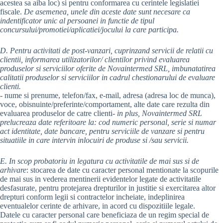
acestea sa aiba loc) si pentru conformarea cu cerintele legislatiei
fiscale.
De asemenea, unele din aceste date sunt necesare ca
indentificator unic al persoanei in functie de tipul
concursului/promotiei/aplicatiei/jocului la care participa.
D. Pentru activitati de post-vanzari, cuprinzand servicii de relatii cu
clientii, informarea utilizatorilor/ clientilor privind evaluarea
produselor si serviciilor oferite de Novaintermed SRL, imbunatatirea
calitatii produselor si serviciilor in cadrul chestionarului de evaluare
clienti.
- nume si prenume, telefon/fax, e-mail, adresa (adresa loc de munca),
voce, obisnuinte/preferinte/comportament, alte date care rezulta din
evaluarea produselor de catre clienti-
in plus, Novaintermed SRL
prelucreaza date referitoare la: cod numeric personal, serie si numar
act identitate, date bancare, pentru serviciile de vanzare si pentru
situatiile in care intervin inlocuiri de produse si /sau servicii.
E. In scop probatoriu in legatura cu activitatile de mai sus si de
arhivare
: stocarea de date cu caracter personal mentionate la scopurile
de mai sus in vederea mentinerii evidentelor legate de activitatile
desfasurate, pentru protejarea drepturilor in justitie si exercitarea altor
drepturi conform legii si contractelor incheiate, indeplinirea
eventualelor cerinte de arhivare, in acord cu dispozitiile legale.
Datele cu caracter personal care beneficiaza de un regim special de