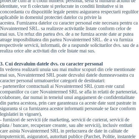
protectie cum ar fi codul numeric personal, seria si numarul actului de
identitate, vor fi colectate si prelucrate in conditii limitative si in
concordanta cu dispozitiile legale pentru asigurarea respectarii regulilor
aplicabile in domeniul protectiei datelor cu privire la
acestea. Furnizarea datelor cu caracter personal este necesara pentru ca
Novaintermed SRL. sa realizeze activitatile listate conform celor de
mai sus. Un refuz din partea dvs. de a ne furniza aceste date ar putea
atrage imposibilitatea din partea Novaintermed SRL. de a va furniza
respectivele servicii, informatii, de a raspunde solicitarilor dvs. sau de a
realiza orice alte activitati din cele listate mai sus.
3. Cui dezvaluim datele dvs. cu caracter personal
In vederea realizarii unuia sau mai multor scopuri din cele mentionate
mai sus, Novaintermed SRL poate dezvalui datele dumneavoastra cu
caracter personal urmatoarelor categorii de destinatari:
- partenerilor contractuali ai Novaintermed SRL (cum este cazul
companiilor cu care Novaintermed SRL se afla in relatii de parteneriat,
colaborare, dar numai in temeiul unui angajament de confidentialitate
din partea acestora, prin care garanteaza ca aceste date sunt pastrate in
siguranta si ca furnizarea acestor informatii personale se face conform
legislatiei in vigoare),
- furnizori de servicii (de marketing, servicii de curierat, servicii de
plata / bancare, recuperare creante, sau alte servicii), inclusiv entitati
care asista Novaintermed SRL in prelucrarea de date in calitate de
imputerniciti, asiguratori, autoritati publice (Parchet, Politie, instantele