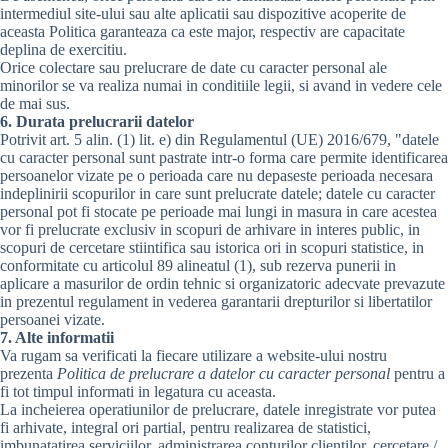
intermediul site-ului sau alte aplicatii sau dispozitive acoperite de
aceasta Politica garanteaza ca este major, respectiv are capacitate
deplina de exercitiu.
Orice colectare sau prelucrare de date cu caracter personal ale
minorilor se va realiza numai in conditiile legii, si avand in vedere cele
de mai sus.
6. Durata prelucrarii datelor
Potrivit art. 5 alin. (1) lit. e) din Regulamentul (UE) 2016/679, "datele
cu caracter personal sunt pastrate intr-o forma care permite identificarea
persoanelor vizate pe o perioada care nu depaseste perioada necesara
indeplinirii scopurilor in care sunt prelucrate datele; datele cu caracter
personal pot fi stocate pe perioade mai lungi in masura in care acestea
vor fi prelucrate exclusiv in scopuri de arhivare in interes public, in
scopuri de cercetare stiintifica sau istorica ori in scopuri statistice, in
conformitate cu articolul 89 alineatul (1), sub rezerva punerii in
aplicare a masurilor de ordin tehnic si organizatoric adecvate prevazute
in prezentul regulament in vederea garantarii drepturilor si libertatilor
persoanei vizate.
7. Alte informatii
Va rugam sa verificati la fiecare utilizare a website-ului nostru
prezenta
Politica de prelucrare a datelor cu caracter personal
pentru a
fi tot timpul informati in legatura cu aceasta.
La incheierea operatiunilor de prelucrare, datele inregistrate vor putea
fi arhivate, integral ori partial, pentru realizarea de statistici,
imbunatatirea serviciilor, administrarea conturilor clientilor, cercetare /