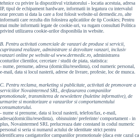
tehnice cu privire la dispozitivul vizitatorului - locatia acestuia, adresa
IP, tipul de echipament hardware, informatii in legatura cu intervalul
orar precum si data la care a fost folosit website-ul dermedic.ro, alte
informatii care rezulta din folosirea aplicatiilor de tip Cookies; Pentru
mai multe informatii legate de cookie-uri, va rugam consultati Politica
privind utilizarea cookie-urilor disponibila in website.
B. Pentru activitati comerciale de vanzari de produse si servicii,
cuprinzand realizare, administrare si dezvoltare vanzari, inclusiv
vanzari online pe website-ul www.dermedic.ro,
administrarea
conturilor clientilor, cercetare / studii de piata, statistica:
- nume, prenume, adresa (domiciliu/resedinta), cod numeric personal,
e-mail, data si locul nasterii, adrese de livrare, profesie, loc de munca.
C. Pentru reclama, marketing si publicitate, activitati de promovare a
serviciilor Novaintermed SRL, desfasurarea companiilor
promotionale, transmiterea de newslettere (buletine informative), de
urmarire si monitorizare a vanzarilor si comportamentului
consumatorului.
- nume si prenume, data si locul nasterii, telefon/fax, e-mail,
adresa(domiciliu/resedinta), obisnuinte/ preferinte/ comportament - in
plus, Novaintermed SRL prelucreaza date constand in codul numeric
personal si seria si numarul actului de identitate strict pentru
identificarea castigatorilor campaniilor promotionale (daca este cazul ca