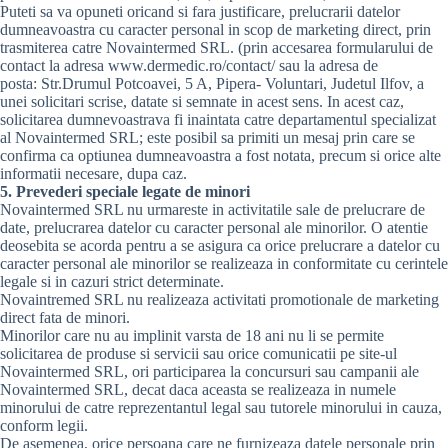
Puteti sa va opuneti oricand si fara justificare, prelucrarii datelor
dumneavoastra cu caracter personal in scop de marketing direct, prin
trasmiterea catre Novaintermed SRL. (prin accesarea formularului de
contact la adresa www.dermedic.ro/contact/ sau la adresa de
posta: Str.Drumul Potcoavei, 5 A, Pipera- Voluntari, Judetul Ilfov, a
unei solicitari scrise, datate si semnate in acest sens. In acest caz,
solicitarea dumnevoastrava fi inaintata catre departamentul specializat
al Novaintermed SRL; este posibil sa primiti un mesaj prin care se
confirma ca optiunea dumneavoastra a fost notata, precum si orice alte
informatii necesare, dupa caz.
5. Prevederi speciale legate de minori
Novaintermed SRL nu urmareste in activitatile sale de prelucrare de
date, prelucrarea datelor cu caracter personal ale minorilor. O atentie
deosebita se acorda pentru a se asigura ca orice prelucrare a datelor cu
caracter personal ale minorilor se realizeaza in conformitate cu cerintele
legale si in cazuri strict determinate.
Novaintremed SRL nu realizeaza activitati promotionale de marketing
direct fata de minori.
Minorilor care nu au implinit varsta de 18 ani nu li se permite
solicitarea de produse si servicii sau orice comunicatii pe site-ul
Novaintermed SRL, ori participarea la concursuri sau campanii ale
Novaintermed SRL, decat daca aceasta se realizeaza in numele
minorului de catre reprezentantul legal sau tutorele minorului in cauza,
conform legii.
De asemenea, orice persoana care ne furnizeaza datele personale prin