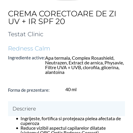
CREMA CORECTOARE DE ZI
UV + IR SPF 20
Testat Clinic
Redness Calm
Ingrediente active:
Apa termala, Complex Rosashield, 
Neutrazen, Extract de arnica, Physavie, 
Filtre UVA + UVB, clorofila, glicerina, 
alantoina
40 ml
Forma de prezentare: 
Descriere
Ingrijeste, fortifica si protejeaza pielea afectata de 
cuperoza
Reduce vizibil aspectul capilarelor dilatate 
(sistemul ORC Optic Redness Correct)