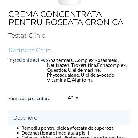
CREMA CONCENTRATA
PENTRU ROSEATA CRONICA
Testat Clinic
Redness Calm
Ingrediente active:
Apa termala, Complex Rosashield, 
Neutrazen, Troxerutina,Ennacomplex, 
Questice, Ulei de masline, 
Phytosqualane, Ulei de avocado, 
Vitamina E, Alantoina
40 ml
Forma de prezentare: 
Descriere
Remediu pentru pielea afectata de cuperoza
Deconestionare imediata a pielii
Calmeaza iritatia si elimina senzatia de intepatura 