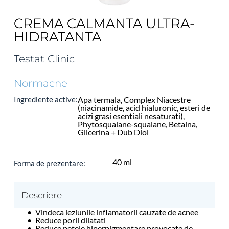
CREMA CALMANTA ULTRA-
HIDRATANTA
Testat Clinic
Normacne
Ingrediente active:
Apa termala, Complex Niacestre 
(niacinamide, acid hialuronic, esteri de 
acizi grasi esentiali nesaturati), 
Phytosqualane-squalane, Betaina, 
Glicerina + Dub Diol
40 ml
Forma de prezentare: 
Descriere
Vindeca leziunile inflamatorii cauzate de acnee
Reduce porii dilatati
Reduce petele hiperpigmentare provocate de 