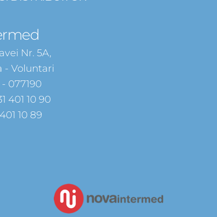
ermed
vei Nr. 5A,
 - Voluntari
v - 077190
31 401 10 90
 401 10 89