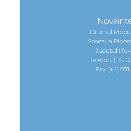
Novaint
Drumul Potcoa
Soseaua Pipera
Judetul Ilfo
Telefon: (+4) 0
Fax: (+4) 031